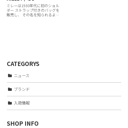
ミレーは1930年代に初のショル
ダー ストラップ付きのバッグを
販売し、 その名を知られるよう
になった。 数年後にそれをバッ
クパックへと進化させると、 フ
ランスのブランドとして一躍有
名になる。 山岳向けのテクニカ
ルな製品開発によって 強化さ
れ...
CATEGORYS
ニュース
ブランド
入荷情報
SHOP INFO