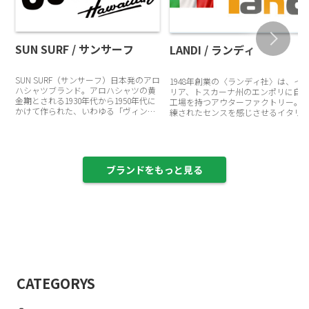
SUN SURF / サンサーフ
LANDI / ランディ
SUN SURF（サンサーフ）日本発のアロ
1948年創業の〈ランディ社〉は、イ
ハシャツブランド。アロハシャツの黄
リア、トスカーナ州のエンポリに自
金期とされる1930年代から1950年代に
工場を持つアウターファクトリー。
かけて作られた、いわゆる「ヴィンテ
練されたセンスを感じさせるイタリ
ージ」と呼ばれるレーヨン製アロハシ
ブランドらしいデザインと、メイド･
ャツを中心に展開するブランド。1970
ン･トスカーナにこだわった確かな一
年代に誕生し、創…
を生み出しています。。STO…
ブランドをもっと見る
CATEGORYS