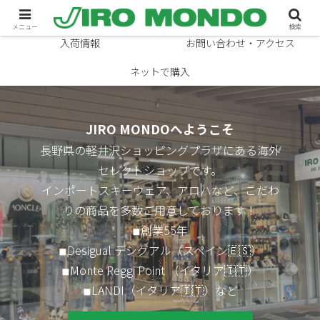
ブランド
ニュース
メニュー
検索
入荷情報
お問い合わせ・アクセス
ネットで購入
JIRO MONDOへようこそ
長野県の軽井沢ショッピングプラザにある海外
セレクトショップです。
インポートスキーウェア、アロハなど、こだわ
りの商品を多数ご用意しております！
◾︎創業55年
◾︎Desigual デシグアル（スペイン🇪🇸）
◾︎Monte Reggi Point （イタリア🇮🇹）
◾︎LANDI（イタリア🇮🇹）など