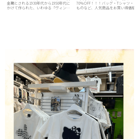
金期とされる1930年代から1950年代に
70％OFF！！！バッグ・Tシャツ・羽
かけて作られた、いわゆる「ヴィンテ
ものなど、人気商品をお買い得価格
ージ」と呼ばれるレーヨン製アロハシ
ご用意しています。「気になってい
ャツを中心に展開するブランド。1970
あの商品」が見つかるかもしれませ
年代に誕生し、創…
ん！！ぜひこの機会にJIROMONDO…