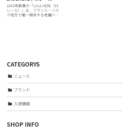
1840年創業の「LAULHÈRE（ロ
レール）」は、フランス・バス
ク地方で唯一現存する老舗ベレ
ーブランド。180年以上にわた
り、ベレー帽発祥の地・ピレネ
ー山脈の麓にあるオロロン=サン
ト=マリーにて、特別な技術を持
ったフランス職人が、高品質
な...
CATEGORYS
ニュース
ブランド
入荷情報
SHOP INFO