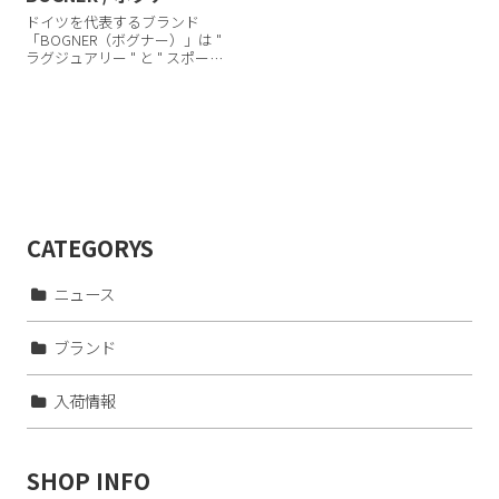
ドイツを代表するブランド
「BOGNER（ボグナー）」は "
ラグジュアリー " と " スポーテ
ィー " を融合させた唯一のデザ
イナーブランドと称され、1936
年より冬季五輪・ドイツナショ
ナルチームに着用される等機能
性における信頼も揺ぎ無い...
CATEGORYS
ニュース
ブランド
入荷情報
SHOP INFO