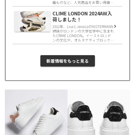
織ものなど、人気商品をお買い得価格
でご用意しています。「気になってい
たあの商品」が見つかるかもしれませ
CLIME LONDON 2024AW入
ん！！ぜひこの機会にJIROMONDO…
荷しました！
2012年、LisaとJessicaのKISTERMANN
姉妹がロンドンの大学在学中に生まれ
たCRIME LONDON。イーストロンド
ンの文化や、オルタナティブロックな
どのサブカルチャーにインスパイアさ
れたCRIME LONDONは、いまや…
新着情報をもっと見る